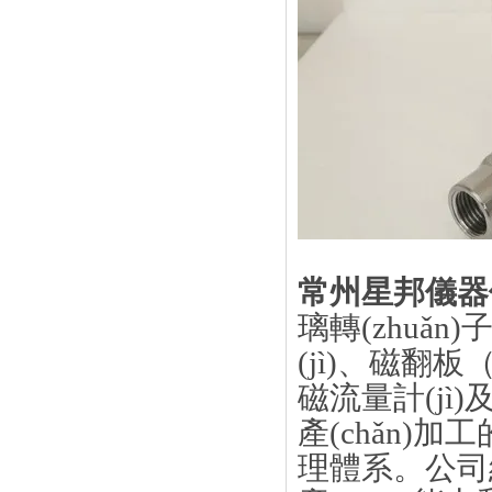
常州星邦儀器
璃轉(zhuǎn)
(jì)、磁翻板（
磁流量計(jì)及
產(chǎn)加工
理體系。公司經(jī