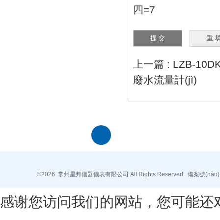
四=7
上一篇 :
LZB-10D
廢水流量計(jì)
江蘇省常州市天寧區(qū)東周村87號
(hào)
©2026 常州星邦儀器儀表有限公司 All Rights Reserved.
備案號(hào)
感谢您访问我们的网站，您可能还